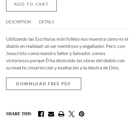
GRAN
GRAN
ENGAÑADOR
ENGAÑADOR
(GREAT
(GREAT
DECEIVER)
DECEIVER)
DESCRIPTION
DETAILS
Utilizando las Escrituras este folleto nos muestra cómo es el
diablo en realidad: un ser mentiroso y engañador. Pero, con
Jesucristo como nuestro Señor y Salvador, somos
victoriosos porque Él ha destruido las obras del diablo con
su muerte, resurrección y exaltación a la diestra de Dios.
DOWNLOAD FREE PDF
SHARE THIS