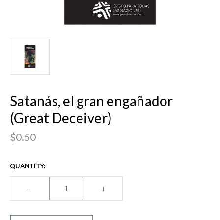
Satanás, el gran engañador
(Great Deceiver)
$0.50
CURRENT
QUANTITY:
STOCK:
DECREASE
–
INCREASE
+
QUANTITY
QUANTITY
OF
OF
SATANÁS,
SATANÁS,
EL
EL