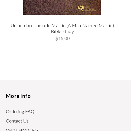
Un hombre llamado Martín (A Man Named Martin)
U
Bible study
$15.00
More Info
Ordering FAQ
Contact Us
Visit LHM.ORG