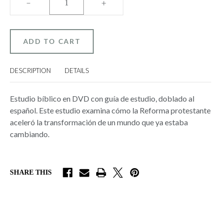
DECREASE
–
INCREASE
+
QUANTITY
QUANTITY
OF
OF
UN
UN
HOMBRE
HOMBRE
LLAMADO
LLAMADO
MARTÍN
MARTÍN
-
-
PARTE
PARTE
3:
3:
DESCRIPTION
DETAILS
EL
EL
MOVIMIENTO
MOVIMIENTO
(A
(A
MAN
MAN
Estudio bíblico en DVD con guía de estudio, doblado al
NAMED
NAMED
MARTIN
MARTIN
español. Este estudio examina cómo la Reforma protestante
-
-
PART
PART
aceleró la transformación de un mundo que ya estaba
3)
3)
BIBLE
BIBLE
cambiando.
STUDY
STUDY
SHARE THIS