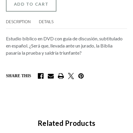
LA
LA
BIBLIA
BIBLIA
(THE
(THE
BIBLE
BIBLE
ON
ON
DESCRIPTION
DETAILS
TRIAL)
TRIAL)
Estudio bíblico en DVD con guía de discusión, subtitulado
en español. ¿Será que, llevada ante un jurado, la Biblia
pasaría la prueba y saldría triunfante?
SHARE THIS
Related Products