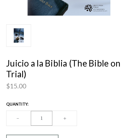
Juicio a la Biblia (The Bible on
Trial)
$15.00
CURRENT
QUANTITY:
STOCK:
DECREASE
–
INCREASE
+
QUANTITY
QUANTITY
OF
OF
JUICIO
JUICIO
A
A