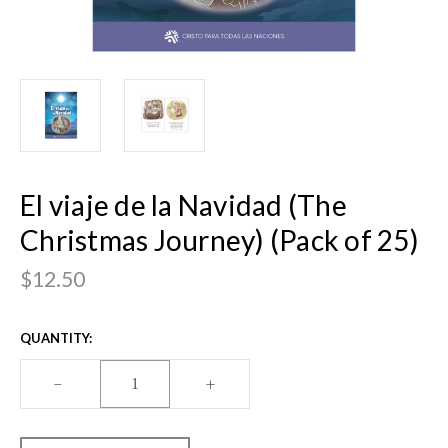
El viaje de la Navidad (The
Christmas Journey) (Pack of 25)
$12.50
CURRENT
QUANTITY:
STOCK:
DECREASE
–
INCREASE
+
QUANTITY
QUANTITY
OF
OF
EL
EL
VIAJE
VIAJE