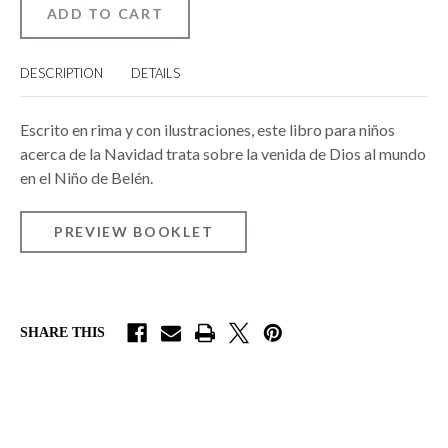
DE
DE
LA
LA
NAVIDAD
NAVIDAD
(THE
(THE
CHRISTMAS
CHRISTMAS
DESCRIPTION
DETAILS
JOURNEY)
JOURNEY)
(PACK
(PACK
OF
OF
25)
25)
Escrito en rima y con ilustraciones, este libro para niños
acerca de la Navidad trata sobre la venida de Dios al mundo
en el Niño de Belén.
PREVIEW BOOKLET
SHARE THIS